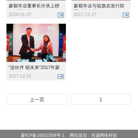
蒙都羊业董事长许录上榜
蒙都羊业与翁旗农发行联
2017影响内...
手抓党建续...
2018-01-07
2017-12-27
“连伙伴 锁未来”2017年蒙
都连锁...
2017-12-01
上一页
1
2
3
5
4
6
蒙ICP备16002308号-1
网站策划：先诚网络科技
7
8