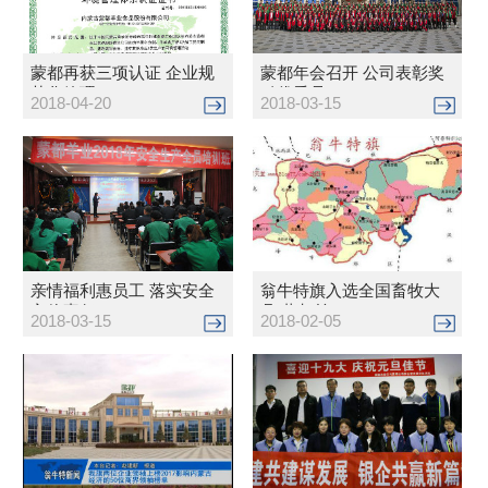
蒙都再获三项认证 企业规
蒙都年会召开 公司表彰奖
范化管理...
励优秀员...
2018-04-20
2018-03-15
亲情福利惠员工 落实安全
翁牛特旗入选全国畜牧大
主体责任
县 蒙都羊...
2018-03-15
2018-02-05