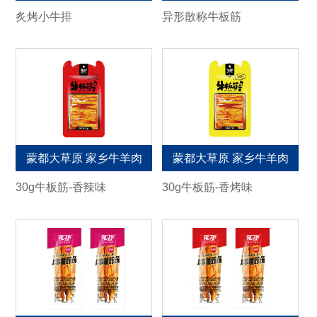
炙烤小牛排
异形散称牛板筋
蒙都大草原 家乡牛羊肉
蒙都大草原 家乡牛羊肉
30g牛板筋-香辣味
30g牛板筋-香烤味