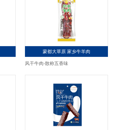
蒙都大草原 家乡牛羊肉
风干牛肉-散称五香味