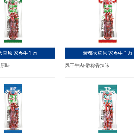
大草原 家乡牛羊肉
蒙都大草原 家乡牛羊肉
称原味
风干牛肉-散称香辣味