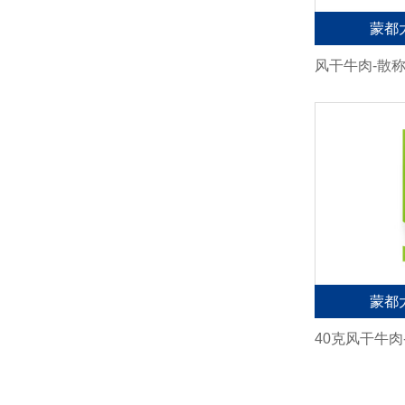
蒙都
风干牛肉-散
蒙都
40克风干牛肉