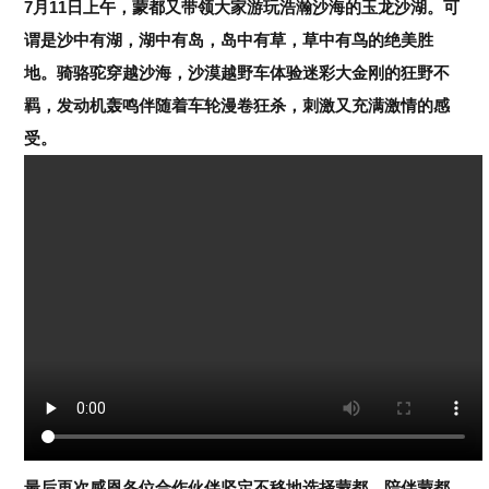
蒙都之夜现场载歌载舞，抽奖环节更是让来宾们热血沸腾。