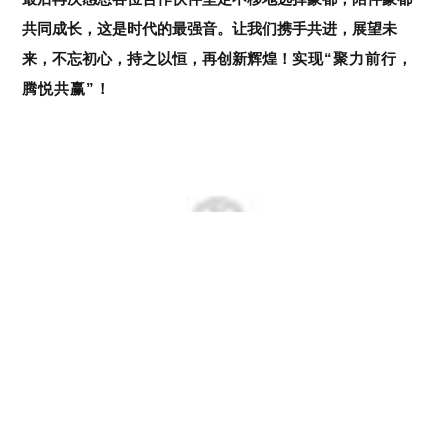
7月11日上午，蒙都又带领大家游玩浩瀚沙海的玉龙沙湖。
可
谓是沙中有湖，湖中有岛，岛中有草，草中有鸟的绝美胜
地。骑骆驼穿越沙海，沙漠越野车体验迷彩大金刚的狂野不
羁，发动机轰鸣伴随着车轮漫卷狂杀，刺激又充满激情的感
受。